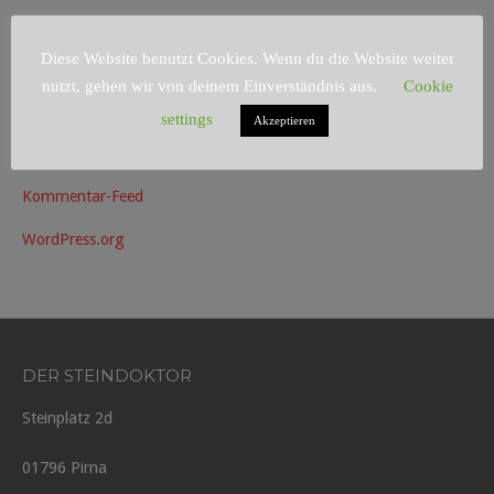
Diese Website benutzt Cookies. Wenn du die Website weiter
META
nutzt, gehen wir von deinem Einverständnis aus.
Cookie
Anmelden
settings
Akzeptieren
Eintrags-Feed
Kommentar-Feed
WordPress.org
DER STEINDOKTOR
Steinplatz 2d
01796 Pirna