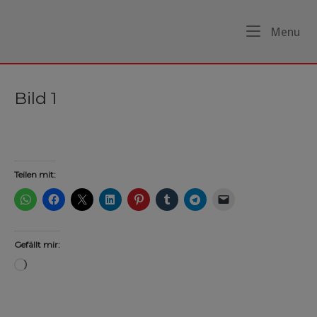
Skip
to
Home
Me
Menu
content
Bild 1
Teilen mit:
Gefällt mir:
Wird
geladen …