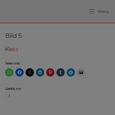
Skip
to
Home
Me
Menu
content
Bild 5
Teilen mit:
Gefällt mir:
Wird
geladen …