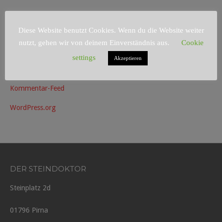
META
Diese Website benutzt Cookies. Wenn du die Website weiter
nutzt, gehen wir von deinem Einverständnis aus.
Cookie
Anmelden
settings
Akzeptieren
Eintrags-Feed
Kommentar-Feed
WordPress.org
DER STEINDOKTOR
Steinplatz 2d
01796 Pirna