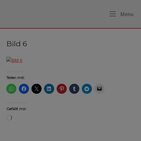
Skip
to
Home
Me
Menu
content
Bild 6
Teilen mit:
Gefällt mir:
Wird
geladen …