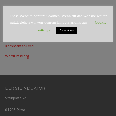
META
Diese Website benutzt Cookies. Wenn du die Website weiter
nutzt, gehen wir von deinem Einverständnis aus.
Cookie
Anmelden
settings
Akzeptieren
Eintrags-Feed
Kommentar-Feed
WordPress.org
DER STEINDOKTOR
Steinplatz 2d
01796 Pirna