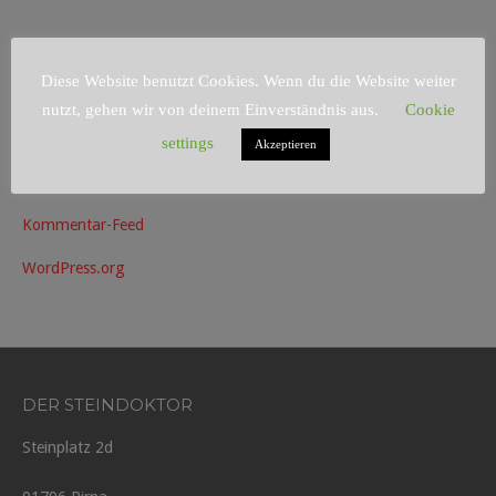
Diese Website benutzt Cookies. Wenn du die Website weiter
META
nutzt, gehen wir von deinem Einverständnis aus.
Cookie
Anmelden
settings
Akzeptieren
Eintrags-Feed
Kommentar-Feed
WordPress.org
DER STEINDOKTOR
Steinplatz 2d