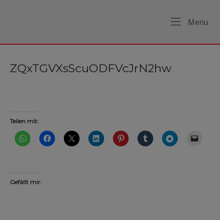
Skip
to
Home
Me
Menu
content
ZQxTGVXsScuODFVcJrN2hw
Teilen mit:
Gefällt mir: