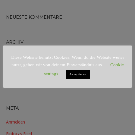
NEUESTE KOMMENTARE
ARCHIV
Diese Website benutzt Cookies. Wenn du die Website weiter
nutzt, gehen wir von deinem Einverständnis aus.
Cookie
KATEGORIEN
settings
Akzeptieren
Keine Kategorien
META
Anmelden
Eintrags-Feed