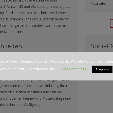
das Schleifen, Polieren und Veredeln
Resultate.
 durch Verschleiß und Abnutzung unbedingt zu
ng für die Bodenschleiftechnik. Wir können
lag zu neuem Glanz und Aussehen verhelfen.
 sehr lange behält, veredeln wir mit einem
ie Natursteine.
Social
chkeiten
Lieferanten sind wir in der Lage Ihnen neben
Diese Website benutzt Cookies. Wenn du die Website weiter nutzt, gehe
angreiches Sortiment verschiedenster Kunst-
wir von deinem Einverständnis aus.
Cookie settings
Akzeptieren
ußenbereich sowie deren professionelle
n. Wir beraten Sie gern über Möglichkeiten
gemeinsam mit Ihnen die Ausführung Ihrer
ständlich stehen wir Ihnen auch für die
und moderner Fliesen- und Mosaikbeläge und
tursteinen zur Verfügung.