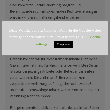
einer konkreten Rechtsverletzung möglich. Bei
Bekanntwerden von entsprechenden Rechtsverletzungen
werden wir diese Inhalte umgehend entfernen.
Diese Website benutzt Cookies. Wenn du die Website weiter
Haftung für Links
nutzt, gehen wir von deinem Einverständnis aus.
Cookie
settings
Akzeptieren
Unser Angebot enthält Links zu externen Webseiten
Dritter, auf deren Inhalte wir keinen Einfluss haben.
Deshalb können wir für diese fremden Inhalte auch keine
Gewähr übernehmen. Für die Inhalte der verlinkten Seiten
ist stets der jeweilige Anbieter oder Betreiber der Seiten
verantwortlich. Die verlinkten Seiten wurden zum
Zeitpunkt der Verlinkung auf mögliche Rechtsverstöße
überprüft. Rechtswidrige Inhalte waren zum Zeitpunkt der
Verlinkung nicht erkennbar.
Eine permanente inhaltliche Kontrolle der verlinkten Seiten