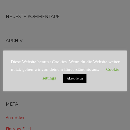
NEUESTE KOMMENTARE
ARCHIV
Diese Website benutzt Cookies. Wenn du die Website weiter
KATEGORIEN
nutzt, gehen wir von deinem Einverständnis aus.
Cookie
Keine Kategorien
settings
Akzeptieren
META
Anmelden
Eintrags-Feed