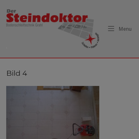
Skip
to
Home
content
Me
Menu
Bild 4