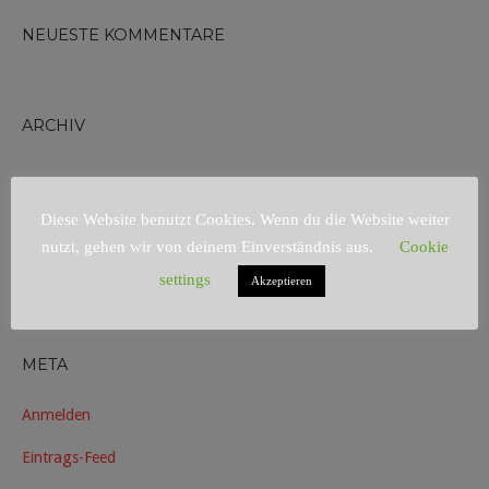
NEUESTE KOMMENTARE
ARCHIV
KATEGORIEN
Diese Website benutzt Cookies. Wenn du die Website weiter
nutzt, gehen wir von deinem Einverständnis aus.
Cookie
Keine Kategorien
settings
Akzeptieren
META
Anmelden
Eintrags-Feed